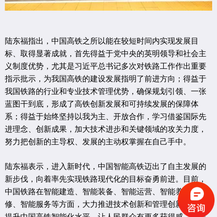
陆东福指出，中国高铁之所以能在较短时间内实现发展目
标、取得显著成就，首先得益于党中央的英明领导和社会主
义制度优势，尤其是习近平总书记多次对铁路工作作出重要
指示批示，为我国高铁的建设发展指明了前进方向；得益于
我国铁路的行业和专业技术管理优势，确保规划引领、一张
蓝图干到底，形成了高铁创新发展和可持续发展的保障体
系；得益于始终坚持以我为主、开放合作，学习借鉴国际先
进理念、创新成果，加大技术进步和关键领域的攻关力度，
努力把创新的主导权、发展的主动权掌握在自己手中。
陆东福表示，进入新时代，中国智能高铁迈出了自主发展的
新步伐，向着率先实现铁路现代化的目标奋勇前进。目前，
中国铁路在智能建造、智能装备、智能运营、智能养护维
修、智能服务等方面，大力推进技术创新和管理创新，全面
提升中国高铁智能化水平，让人民群众有更多获得感、幸福