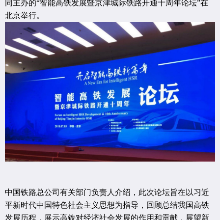
同主办的“智能高铁发展暨京津城际铁路开通十周年论坛”在
北京举行。
中国铁路总公司有关部门负责人介绍，此次论坛旨在以习近
平新时代中国特色社会主义思想为指导，回顾总结我国高铁
发展历程，展示高铁对经济社会发展的作用和贡献，展望新