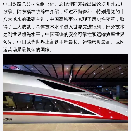
中国铁路总公司党组书记、总经理陆东福出席论坛开幕式并
致辞。陆东福在致辞中介绍，经过不懈奋斗，特别是党的十
八大以来的砥砺奋进，中国高铁事业实现了历史性变革，取
得了巨大成就，总体技术水平进入世界先进行列，部分技术
达到世界领先水平，中国高铁的安全可靠性和运输效率世界
领先。中国成为世界上高铁里程最长、运输密度最高、成网
运营场景最复杂的国家。