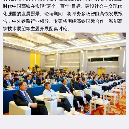
时代中国高铁在实现“两个一百年”目标、建设社会主义现代
化强国的发展愿景。论坛期间，将举办多场智能高铁发展报
告，中外铁路行业领导、专家将围绕高铁国际合作、智能高
铁技术展望等主题开展圆桌讨论。