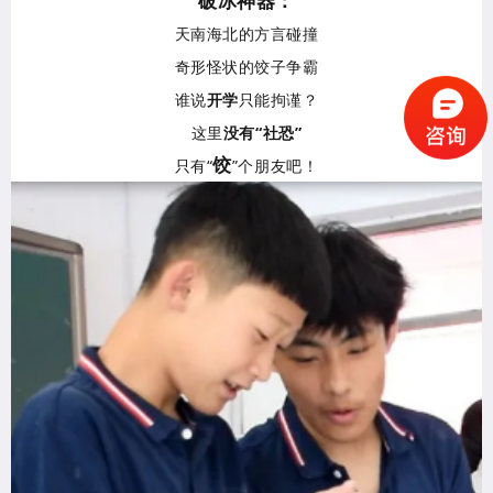
破冰神器：
天南海北的方言碰撞
奇形怪状的饺子争霸
谁说
开学
只能拘谨？
这里
没有“社恐”
饺
只有“
”个朋友吧！