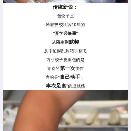
传统新说：
包饺子是
哈轴技校延续10年的
“开学必修课”
默契
从陌生到
从手忙脚乱到巧手翻飞
方寸饺子皮里包的是
第一次
青春的
协作
自己动手，
煮的是“
丰衣足食
”的成就感