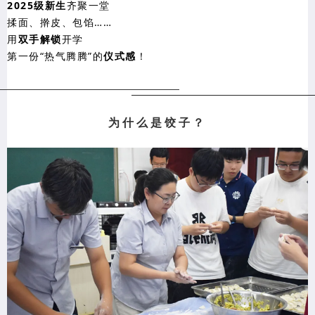
2025级新生
齐聚一堂
揉面、擀皮、包馅……
用
双手解锁
开学
第一份“热气腾腾”的
仪式感
！
为什么是饺子？