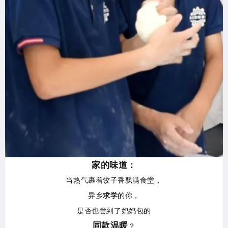
家的味道：
当热气裹着饺子香飘满食堂，
异乡
求学
的你，
是否也尝到了妈妈包的
同款温暖
？