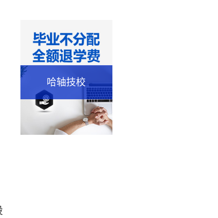
哈轴技校
设