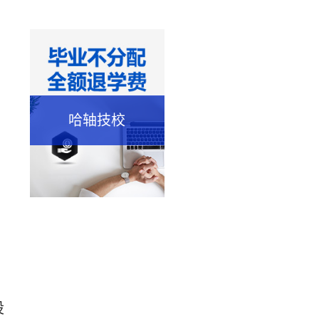
哈轴技校
设