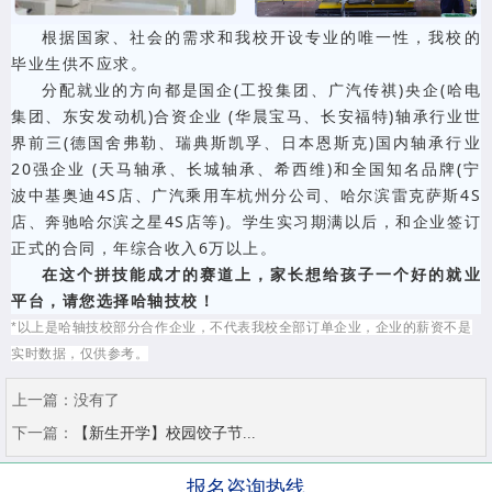
根据国家、社会的需求和我校开设专业的唯一性，我校的
毕业生供不应求。
分配就业的方向都是国企(工投集团、广汽传祺)央企(哈电
集团、东安发动机)合资企业 (华晨宝马、长安福特)轴承行业世
界前三(德国舍弗勒、瑞典斯凯孚、日本恩斯克)国内轴承行业
20强企业 (天马轴承、长城轴承、希西维)和全国知名品牌(宁
波中基奥迪4S店、广汽乘用车杭州分公司、哈尔滨雷克萨斯4S
店、奔驰哈尔滨之星4S店等)。学生实习期满以后，和企业签订
正式的合同，年综合收入6万以上。
在这个拼技能成才的赛道上，家长想给孩子一个好的就业
平台，请您选择哈轴技校！
*以上是哈轴技校部分合作企业，不代表我校全部订单企业，企业的薪资不是
实时数据，仅供参考。
上一篇：
没有了
下一篇：
【新生开学】校园饺子节...
报名咨询热线