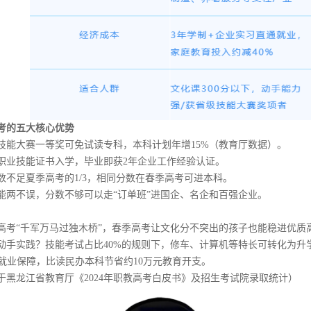
考的五大核心优势
技能大赛一等奖可免试读专科，本科计划年增15%（教育厅数据）。
职业技能证书入学，毕业即获2年企业工作经验认证。
数不足夏季高考的1/3，相同分数在春季高考可进本科。
能两不误，分数不够可以走“订单班”进国企、名企和百强企业。
高考“千军万马过独木桥”，春季高考让文化分不突出的孩子也能稳进优质
动手实践？技能考试占比40%的规则下，修车、计算机等特长可转化为升
+就业保障，比读民办本科节省约10万元教育开支。
于黑龙江省教育厅《2024年职教高考白皮书》及招生考试院录取统计）