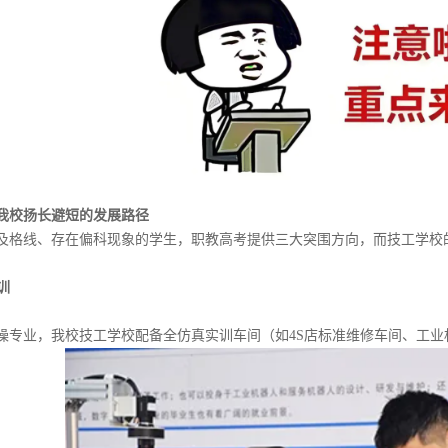
我校扬长避短的发展路径
及格线、存在偏科现象的学生，职教高考提供三大突围方向，而技工学校
训
操专业，我校技工学校配备全仿真实训车间（如4S店标准维修车间、工