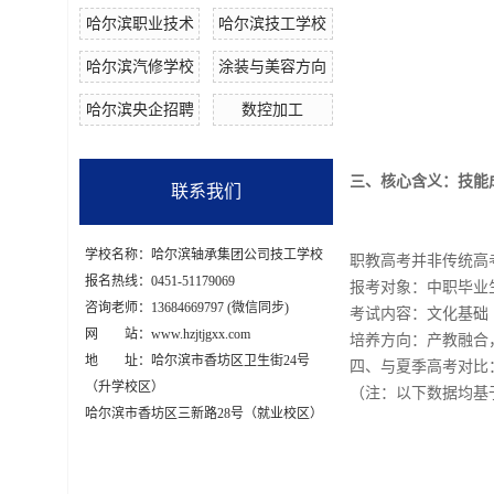
哈尔滨职业技术
哈尔滨技工学校
哈尔滨汽修学校
涂装与美容方向
哈尔滨央企招聘
数控加工
三、核心含义：技能
联系我们
学校名称：哈尔滨轴承集团公司技工学校
职教高考并非传统高考
报名热线：0451-51179069
报考对象：中职毕业
咨询老师：13684669797 (微信同步)
考试内容：文化基础
网 站：www.hzjtjgxx.com
培养方向：产教融合
地 址：哈尔滨市香坊区卫生街24号
四、与夏季高考对比
（升学校区）
（注：以下数据均基
哈尔滨市香坊区三新路28号（就业校区）