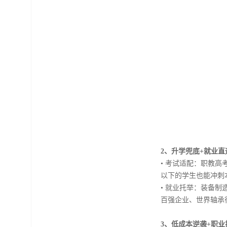
2、升学兜底+就业直
• 考试适配：职教高
以下的学生也能冲刺
• 就业托举：装备
百强企业、世界轴承
3、低成本逆袭+职业