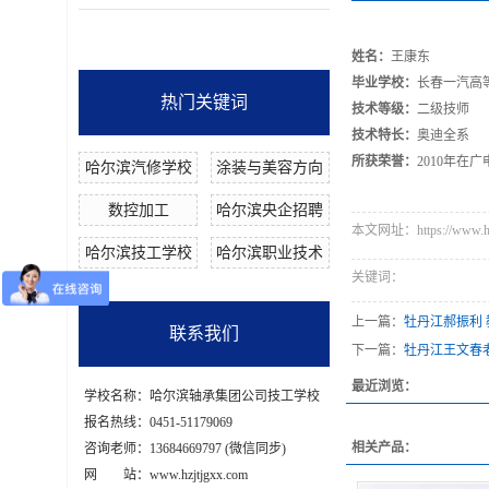
姓名：
王康东
毕业学校：
长春一汽高
热门关键词
技术等级：
二级技师
技术特长：
奥迪全系
所获荣誉：
2010年在
哈尔滨汽修学校
涂装与美容方向
数控加工
哈尔滨央企招聘
本文网址：https://www.hzjt
哈尔滨技工学校
哈尔滨职业技术
关键词：
上一篇：
牡丹江郝振利
联系我们
下一篇：
牡丹江王文春
最近浏览：
学校名称：哈尔滨轴承集团公司技工学校
报名热线：0451-51179069
相关产品：
咨询老师：13684669797 (微信同步)
网 站：www.hzjtjgxx.com