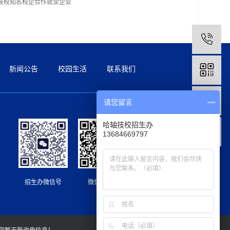
技校知名校企合作就业企业
1
新闻公告
校园生活
联系我们
请您留言
哈轴技校招生办
13684669797
招生办微信号
微信公众号
抖音号