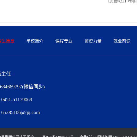
【安置就业】哈轴
招生简章
学校简介
课程专业
师资力量
就业前途
杨主任
84669797(微信同步)
51-51179069
285106@qq.com