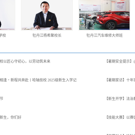
学校
牡丹江杨希聚校长
牡丹江汽车维修大师班
校以匠心守初心，以劳动筑未来
【暑期安全提示】
逢・新程共奔赴丨哈轴技校 2025级新生入学记​
【暑期家访】十年
节
【新生开学】法治
季新生，你们好
【技能大赛】以赛